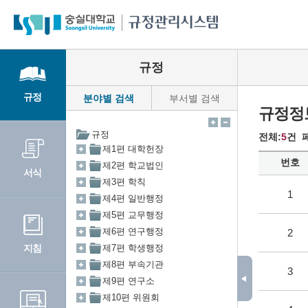
규정관리시스템
규정
규정
분야별 검색
부서별 검색
규정정
전체:
5
건 
번호
서식
1
2
지침
3