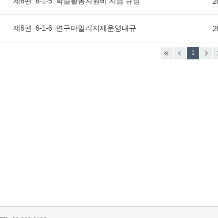
제6편 6-1-5 학술활동지원비 지급 규정
2
제6편 6-1-6 연구마일리지제운영내규
2
1