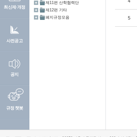
4
최신제·개정
5
사전공고
공지
규정 챗봇